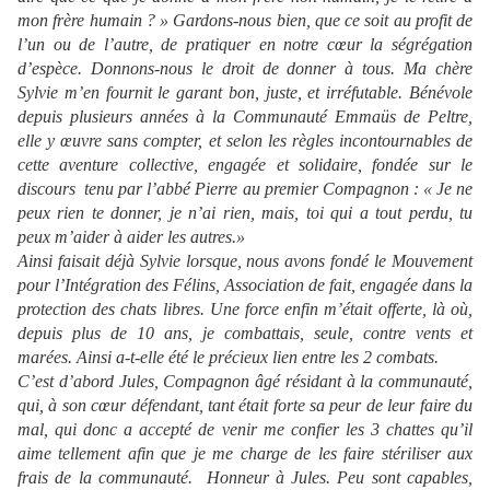
mon frère humain ? » Gardons-nous bien, que ce soit au profit de
l’un ou de l’autre, de pratiquer en notre cœur la ségrégation
d’espèce. Donnons-nous le droit de donner à tous. Ma chère
Sylvie m’en fournit le garant bon, juste, et irréfutable. Bénévole
depuis plusieurs années à la Communauté Emmaüs de Peltre,
elle y œuvre sans compter, et selon les règles incontournables de
cette aventure collective, engagée et solidaire, fondée sur le
discours tenu par l’abbé Pierre au premier Compagnon : « Je ne
peux rien te donner, je n’ai rien, mais, toi qui a tout perdu, tu
peux m’aider à aider les autres.»
Ainsi faisait déjà Sylvie lorsque, nous avons fondé le Mouvement
pour l’Intégration des Félins, Association de fait, engagée dans la
protection des chats libres. Une force enfin m’était offerte, là où,
depuis plus de 10 ans, je combattais, seule, contre vents et
marées. Ainsi a-t-elle été le précieux lien entre les 2 combats.
C’est d’abord Jules, Compagnon âgé résidant à la communauté,
qui, à son cœur défendant, tant était forte sa peur de leur faire du
mal, qui donc a accepté de venir me confier les 3 chattes qu’il
aime tellement afin que je me charge de les faire stériliser aux
frais de la communauté. Honneur à Jules. Peu sont capables,