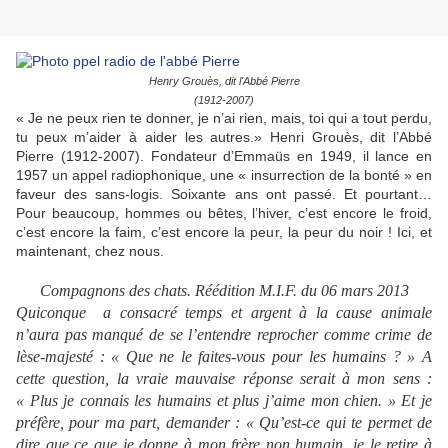
Henry Grouès, dit l'Abbé Pierre
(1912-2007)
« Je ne peux rien te donner, je n’ai rien, mais, toi qui a tout perdu,
tu peux m’aider à aider les autres.» Henri Grouès, dit l’Abbé
Pierre (1912-2007). Fondateur d’Emmaüs en 1949, il lance en
1957 un appel radiophonique, une « insurrection de la bonté » en
faveur des sans-logis. Soixante ans ont passé. Et pourtant…
Pour beaucoup, hommes ou bêtes, l’hiver, c’est encore le froid,
c’est encore la faim, c’est encore la peur, la peur du noir ! Ici, et
maintenant, chez nous.
Compagnons des chats. Réédition M.I.F. du 06 mars 2013
Quiconque a consacré temps et argent à la cause animale
n’aura pas manqué de se l’entendre reprocher comme crime de
lèse-majesté : « Que ne le faites-vous pour les humains ? » A
cette question, la vraie mauvaise réponse serait à mon sens :
« Plus je connais les humains et plus j’aime mon chien. » Et je
préfère, pour ma part, demander : « Qu’est-ce qui te permet de
dire que ce que je donne à mon frère non humain, je le retire à