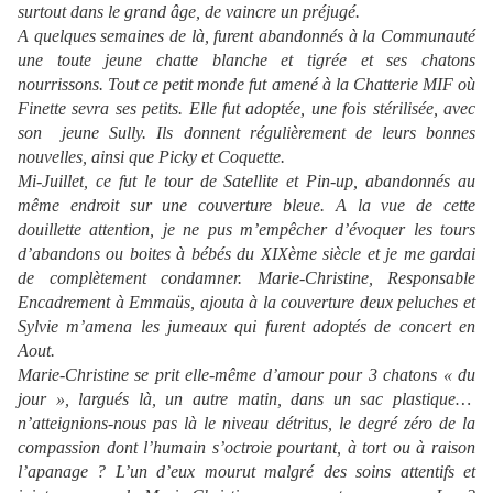
surtout dans le grand âge, de vaincre un préjugé.
A quelques semaines de là, furent abandonnés à la Communauté
une toute jeune chatte blanche et tigrée et ses chatons
nourrissons. Tout ce petit monde fut amené à la Chatterie MIF où
Finette sevra ses petits. Elle fut adoptée, une fois stérilisée, avec
son jeune Sully. Ils donnent régulièrement de leurs bonnes
nouvelles, ainsi que Picky et Coquette.
Mi-Juillet, ce fut le tour de Satellite et Pin-up, abandonnés au
même endroit sur une couverture bleue. A la vue de cette
douillette attention, je ne pus m’empêcher d’évoquer les tours
d’abandons ou boites à bébés du XIXème siècle et je me gardai
de complètement condamner. Marie-Christine, Responsable
Encadrement à Emmaüs, ajouta à la couverture deux peluches et
Sylvie m’amena les jumeaux qui furent adoptés de concert en
Aout.
Marie-Christine se prit elle-même d’amour pour 3 chatons « du
jour », largués là, un autre matin, dans un sac plastique…
n’atteignions-nous pas là le niveau détritus, le degré zéro de la
compassion dont l’humain s’octroie pourtant, à tort ou à raison
l’apanage ? L’un d’eux mourut malgré des soins attentifs et