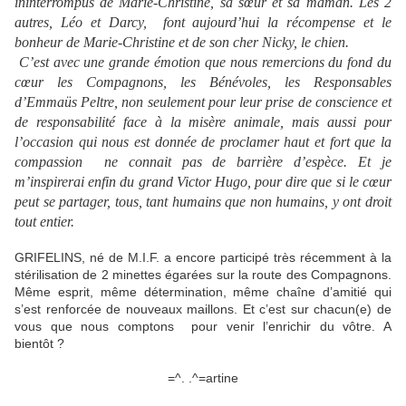
ininterrompus de Marie-Christine, sa sœur et sa maman. Les 2
autres, Léo et Darcy, font aujourd’hui la récompense et le
bonheur de Marie-Christine et de son cher Nicky, le chien.
C’est avec une grande émotion que nous remercions du fond du
cœur les Compagnons, les Bénévoles, les Responsables
d’Emmaüs Peltre, non seulement pour leur prise de conscience et
de responsabilité face à la misère animale, mais aussi pour
l’occasion qui nous est donnée de proclamer haut et fort que la
compassion ne connait pas de barrière d’espèce. Et je
m’inspirerai enfin du grand Victor Hugo, pour dire que si le cœur
peut se partager, tous, tant humains que non humains, y ont droit
tout entier.
GRIFELINS, né de M.I.F. a encore participé très récemment à la
stérilisation de 2 minettes égarées sur la route des Compagnons.
Même esprit, même détermination, même chaîne d’amitié qui
s’est renforcée de nouveaux maillons. Et c’est sur chacun(e) de
vous que nous comptons pour venir l’enrichir du vôtre. A
bientôt ?
=^. .^=artine