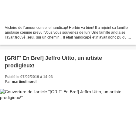
Victoire de l'amour contre le handicap! Herbie va bien! Il a rejoint sa famille
anglaise comme prévu! Vous vous souvenez de lui? Une famille anglaise
l'avait trouvé, seul, sur un chemin... Il était handicapé et n’avait donc pu qu’y
être déposé… en rase...
[GRIF' En Bref] Jeffro Uitto, un artiste
prodigieux!
Publié le 07/02/2019 à 14:03
Par
martinefmorel