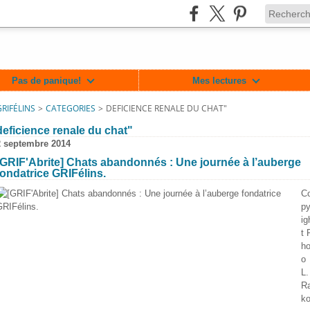
Pas de panique!
Mes lectures
GRIFÉLINS
>
CATEGORIES
>
DEFICIENCE RENALE DU CHAT"
deficience renale du chat"
2 septembre 2014
[GRIF'Abrite] Chats abandonnés : Une journée à l’auberge
fondatrice GRIFélins.
C
py
ig
t 
ho
o
lin/717364701625477
L.
R
ko