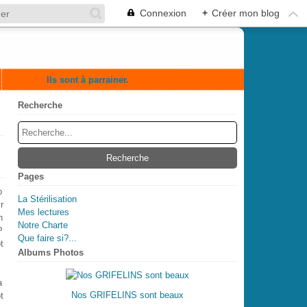
Connexion
+
Créer mon blog
Ils sont à parrainer.
Recherche
Pages
o
La Stérilisation
r
Mes lectures
h
Notre Charte
P
Que faire si?...
t
Albums Photos
a
Nos GRIFELINS sont beaux
t