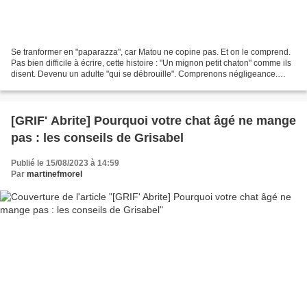
Se tranformer en "paparazza", car Matou ne copine pas. Et on le comprend.
Pas bien difficile à écrire, cette histoire : "Un mignon petit chaton" comme ils
disent. Devenu un adulte "qui se débrouille". Comprenons négligeance.
Mauvaise alimentation. Zéro...
[GRIF' Abrite] Pourquoi votre chat âgé ne mange
pas : les conseils de Grisabel
Publié le 15/08/2023 à 14:59
Par
martinefmorel