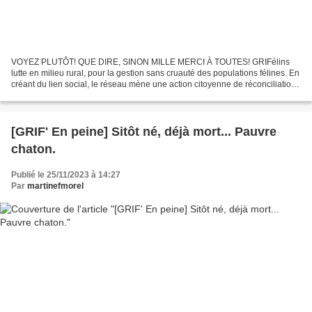
VOYEZ PLUTÔT! QUE DIRE, SINON MILLE MERCI À TOUTES! GRIFélins
lutte en milieu rural, pour la gestion sans cruauté des populations félines. En
créant du lien social, le réseau mène une action citoyenne de réconciliation
des humains autour de la protection...
[GRIF' En peine] Sitôt né, déjà mort... Pauvre
chaton.
Publié le 25/11/2023 à 14:27
Par
martinefmorel