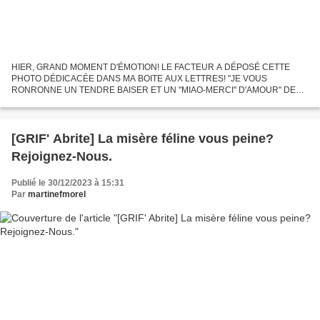
HIER, GRAND MOMENT D'ÉMOTION! LE FACTEUR A DÉPOSÉ CETTE
PHOTO DÉDICACÉE DANS MA BOITE AUX LETTRES! "JE VOUS
RONRONNE UN TENDRE BAISER ET UN "MIAO-MERCI" D'AMOUR" DE
QUOI DÉCUPLER LA MOTIVATION, NON? =^..^= Ce blog est dédié à la
protection/stérilisation/adoption...
[GRIF' Abrite] La misère féline vous peine?
Rejoignez-Nous.
Publié le 30/12/2023 à 15:31
Par
martinefmorel