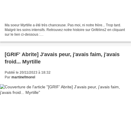
Ma soeur Myrtille a été très chanceuse. Pas moi, ni notre frère... Trop tard.
Malgré les soins intensifs. Retrouvez notre histoire sur Grifélins2 en cliquant
sur le lien ci-dessous :
http://www.grifelins2.com/archives/2023/11/24/40118459.html
[GRIF' Abrite] J'avais peur, j'avais faim, j'avais
froid... Myrtille
Publié le 20/11/2023 à 18:32
Par
martinefmorel