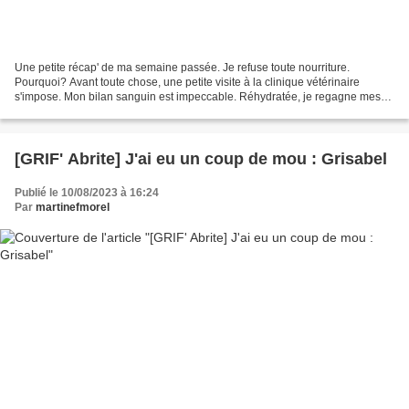
Une petite récap' de ma semaine passée. Je refuse toute nourriture.
Pourquoi? Avant toute chose, une petite visite à la clinique vétérinaire
s'impose. Mon bilan sanguin est impeccable. Réhydratée, je regagne mes
pénates. et fais toujours ma "nareuse"...
[GRIF' Abrite] J'ai eu un coup de mou : Grisabel
Publié le 10/08/2023 à 16:24
Par
martinefmorel