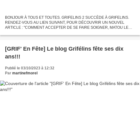
BONJOUR À TOUS ET TOUTES. GRIFELINS 2 SUCCÈDE À GRIFELINS.
RENDEZ-VOUS AU LIEN SUIVANT, POUR DÉCOUVRIR UN NOUVEL
ARTICLE : "COMMENT ACCEPTER DE SE FAIRE SOIGNER, MATOU LE
VAGABOND." http://www.grifelins2.com/archives/2023/11/13/40106469.html
[GRIF' En Fête] Le blog Grifélins fête ses dix
ans!!!
Publié le 03/10/2023 à 12:32
Par
martinefmorel