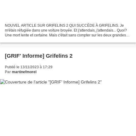
NOUVEL ARTICLE SUR GRIFELINS 2 QUI SUCCÈDE À GRIFELINS. Je
m'étais réfugiée dans une voiture broyée. Et j'attendais, j'attendais... Quoi?
Une mort lente et certaine. Mais c'était sans compter sur les deux grandes
mains chaudes qui m'ont saisie et enveloppée...
[GRIF' Informe] Grifelins 2
Publié le 13/11/2023 à 17:29
Par
martinefmorel