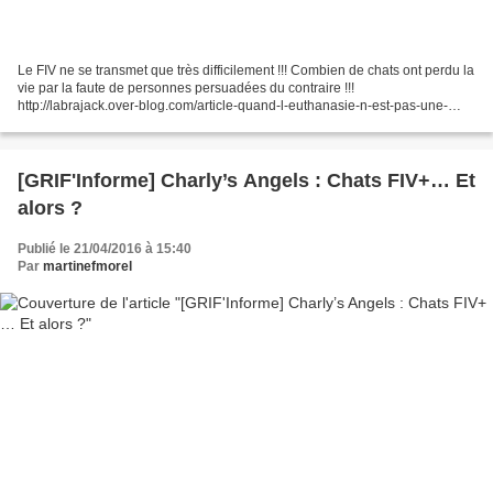
Le FIV ne se transmet que très difficilement !!! Combien de chats ont perdu la
vie par la faute de personnes persuadées du contraire !!!
http://labrajack.over-blog.com/article-quand-l-euthanasie-n-est-pas-une-
euthanasie-fr-canoe-ca-72861996.html Paru...
[GRIF'Informe] Charly’s Angels : Chats FIV+… Et
alors ?
Publié le 21/04/2016 à 15:40
Par
martinefmorel