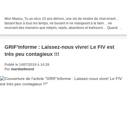
Mon Maxou, Tu as vécu 10 ans dehors, une vie de misère de chat errant…
faisant face à tous les temps, ne buvant ni ne mangeant à ta faim… ne
recevant des riverains que mépris, rejets, abandons et trahisons… Quand on
t’a vu la première fois, tu étais maigre,...
GRIF’Informe : Laissez-nous vivre! Le FIV est
très peu contagieux !!!
Publié le 14/07/2016 à 14:28
Par
martinefmorel