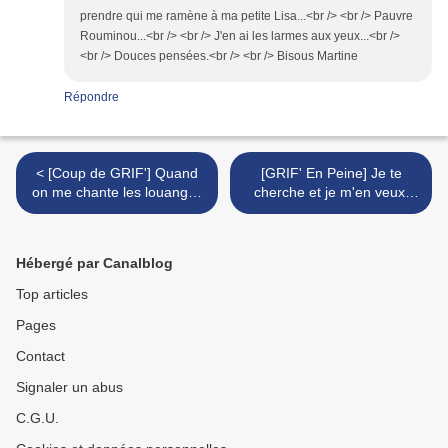
prendre qui me ramène à ma petite Lisa...<br /> <br /> Pauvre
Rouminou...<br /> <br /> J'en ai les larmes aux yeux...<br />
<br /> Douces pensées.<br /> <br /> Bisous Martine
Répondre
< [Coup de GRIF'] Quand
[GRIF' En Peine] Je te
on me chante les louanges
cherche et je m'en veux.
des bars à chats... Fluffy
Fantômette... >
Hébergé par Canalblog
Top articles
Pages
Contact
Signaler un abus
C.G.U.