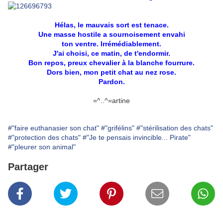
Hélas, le mauvais sort est tenace.
Une masse hostile a sournoisement envahi
ton ventre.
Irrémédiablement.
J'ai choisi, ce matin, de t'endormir.
Bon repos, preux chevalier à la blanche fourrure.
Dors bien, mon petit chat au nez rose.
Pardon.
=^..^=artine
#"faire euthanasier son chat"
#"grifélins"
#"stérilisation des chats"
#"protection des chats"
#"Je te pensais invincible... Pirate"
#"pleurer son animal"
Partager