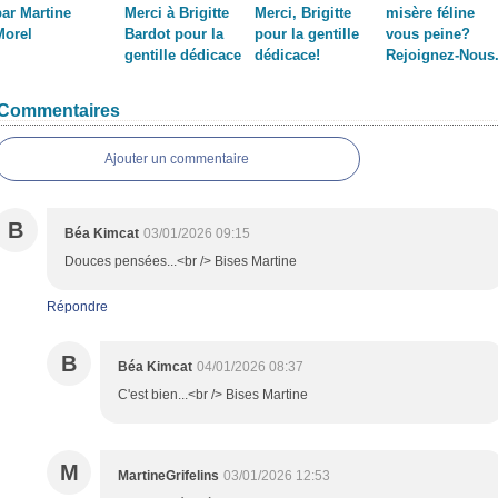
par Martine
Merci à Brigitte
Merci, Brigitte
misère féline
Morel
Bardot pour la
pour la gentille
vous peine?
gentille dédicace
dédicace!
Rejoignez-Nous
Commentaires
Ajouter un commentaire
B
Béa Kimcat
03/01/2026 09:15
Douces pensées...<br /> Bises Martine
Répondre
B
Béa Kimcat
04/01/2026 08:37
C'est bien...<br /> Bises Martine
M
MartineGrifelins
03/01/2026 12:53