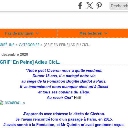
Pas de panique!
Mes lectures
GRIFÉLINS
>
CATEGORIES
>
[GRIF' EN PEINE] ADIEU CICI...
1 décembre 2020
[GRIF' En Peine] Adieu Cici...
"Notre petit Cicéron nous a quitté vendredi.
Durant 13 ans, il a partagé notre vie
au siège de la Fondation Brigitte Bardot à Paris.
Il va énormément nous manquer ainsi qu’à Diesel
et tous ses copains du siège.
Au revoir Cici"
FBB
lin/717364701625477
J’apprends avec tristesse le décès de Cicéron.
Je l’avais rencontré lors d'un passage à Paris, en 2015.
J’avais sonné à la Fondation, et Mr Quintin m’avait gentiment reçue.