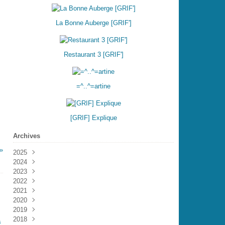
La Bonne Auberge [GRIF']
Restaurant 3 [GRIF']
=^..^=artine
[GRIF] Explique
Archives
2025
2024
Août
(1)
2023
Mars
(1)
2022
Février
Décembre
(1)
(2)
2021
Novembre
Décembre
(3)
(3)
2020
Octobre
Novembre
Décembre
(2)
(4)
(11)
2019
Septembre
Octobre
Novembre
Décembre
(1)
(4)
(4)
(1)
2018
Août
Septembre
Octobre
Octobre
Décembre
(2)
(1)
(2)
(8)
(6)
a