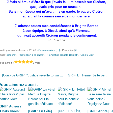
J’étais si émue d’être là que j’avais failli m’asseoir sur Cicéron,
que j’avais pris pour un coussin...
Sans mon époux qui m’avait mis en garde, le pauvre Cicéron
aurait fait la connaissance de mon derrière.
J' adresse toutes mes condoléances à Brigitte Bardot,
à son équipe, à Diésel, ainsi qu’à Florence,
qui avait accueilli Cicéron pendant le confinement.
=^..^=artine
osté par martinefmorel à 20:40 -
Commentaires [
…
]
- Permalien [
#
]
ags:
"grifélins"
,
"protection des chats"
,
"Fondation Brigitte Bardot"
,
"Adieu Cici"
ous aimez ?
1 vote
[Coup de GRIF'] "Justice réveille toi sur la souffrance des sans voix"
[GRIF' En Peine] Je te pensais invincible... Pirate
Vous aimerez aussi :
[GRIF' Auteurs]
"Chats libres"
[GRIF' En Fête]
[GRIF' En Fête]
[GRIF' Abrite] L