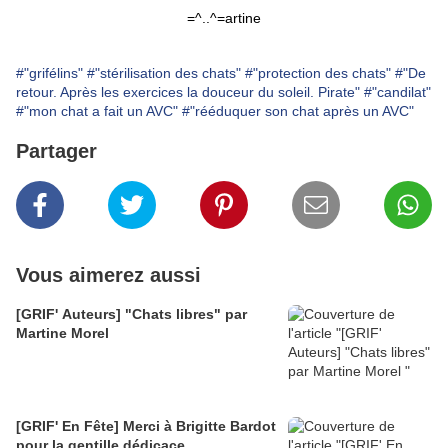
=^..^=artine
#"grifélins"
#"stérilisation des chats"
#"protection des chats"
#"De
retour. Après les exercices la douceur du soleil. Pirate"
#"candilat"
#"mon chat a fait un AVC"
#"rééduquer son chat après un AVC"
Partager
Vous aimerez aussi
[GRIF' Auteurs] "Chats libres" par
Martine Morel
[GRIF' En Fête] Merci à Brigitte Bardot
pour la gentille dédicace