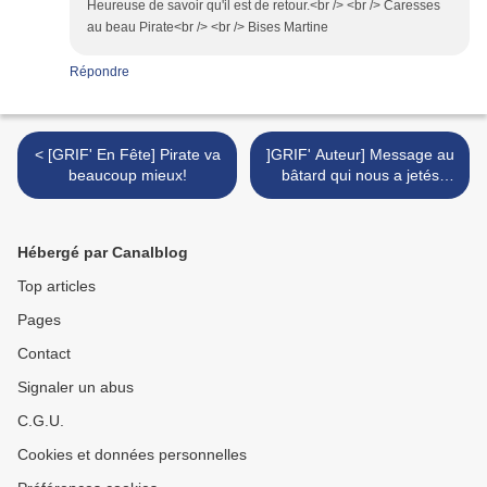
Heureuse de savoir qu'il est de retour.<br /> <br /> Caresses
au beau Pirate<br /> <br /> Bises Martine
Répondre
< [GRIF' En Fête] Pirate va
]GRIF' Auteur] Message au
beaucoup mieux!
bâtard qui nous a jetés
dans les ronces! Ponyo,
Chu et Shô. >
Hébergé par Canalblog
Top articles
Pages
Contact
Signaler un abus
C.G.U.
Cookies et données personnelles