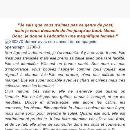
"Je sais que vous n'aimez pas ce genre de post,
mais je vous demande de lire jusqu'au bout. Merci.
Donc, je donne à l'adoption une magnifique femelle."
Son âge est indéterminé, je l'ai recueillie il y a environ 6 ans. Elle
n'est pas stérilisée mais elle prend sa pilule avec une rare facilité.
Elle est identifiée. Elle est en bonne santé. Son nom n'a pas
d'importance, vous pouvez l'appeler comme vous voulez, elle
répond à chaque fois.Elle est propre, n'est pas difficile pour
manger. Elle est super sociable avec les chats et chiens mais très
sélective avec les humains.
D'un naturel très calme, elle ne s'énerve que quand on
l'ennuie. Elle ne fait pas ses griffes, ni sur le canapé, ni sur les
meubles. Douce et affectueuse, elle adore les câlins, les
caresses, les bisous.Elle apprécie la douce chaleur de son foyer,
mais aime sortir pour prendre le soleil. Quand elle sort, elle est
extrêmement prudente. Il faut faire attention car elle a vite froid,
et de ce fait, elle aime se camoufler dans les pulls et couverture
juste au coin du feu. Elle dort beaucoup la nuit et adore le lit.