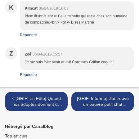
K
Kimcat
06/04/2019 16:03
Idem !!!<br /> <br /> Belle minette qui reste chez son humaine
de compagnie.<br /> <br /> Bises Martine
Répondre
Z
Zoé
06/04/2019 15:57
Je me suis faite avoir aussi! Caresses Griffon coquin!
Répondre
< [GRIF' En Fête] Quand
[GRIF' Informe] J'ai trouvé
nos adoptés donnent de
un pauvre petit chat
leurs nouvelles!
écrasé... >
Choupinette.
Hébergé par Canalblog
Top articles