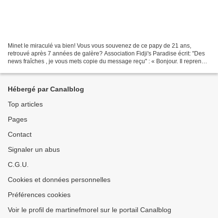
Minet le miraculé va bien! Vous vous souvenez de ce papy de 21 ans,
retrouvé après 7 années de galère? Association Fidji's Paradise écrit: "Des
news fraîches , je vous mets copie du message reçu" : « Bonjour. Il reprend
du poil de la bête. Il est beaucoup...
Hébergé par Canalblog
Top articles
Pages
Contact
Signaler un abus
C.G.U.
Cookies et données personnelles
Préférences cookies
Voir le profil de martinefmorel sur le portail Canalblog