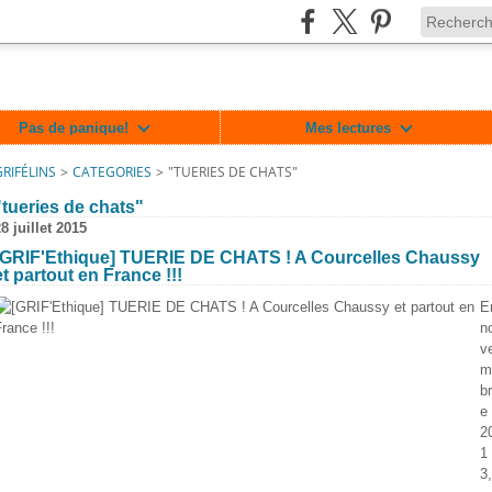
Pas de panique!
Mes lectures
GRIFÉLINS
>
CATEGORIES
>
"TUERIES DE CHATS"
"tueries de chats"
8 juillet 2015
[GRIF'Ethique] TUERIE DE CHATS ! A Courcelles Chaussy
et partout en France !!!
E
n
v
m
br
e
lin/717364701625477
2
1
3,