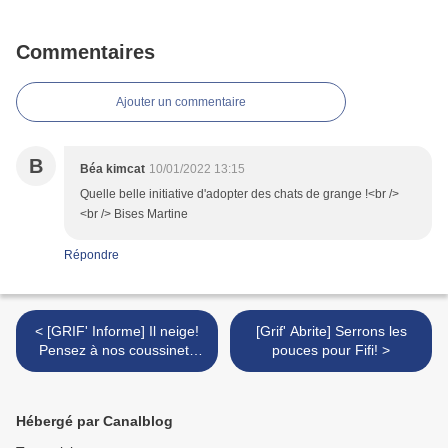
Commentaires
Ajouter un commentaire
B
Béa kimcat
10/01/2022 13:15
Quelle belle initiative d'adopter des chats de grange !<br />
<br /> Bises Martine
Répondre
< [GRIF' Informe] Il neige!
[Grif' Abrite] Serrons les
Pensez à nos coussinets
pouces pour Fifi! >
fragiles!
Hébergé par Canalblog