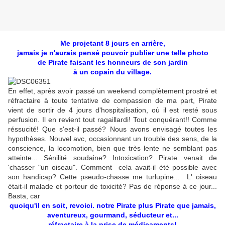
Me projetant 8 jours en arrière,
jamais je n'aurais pensé pouvoir publier une telle photo
de Pirate faisant les honneurs de son jardin
à un copain du village.
En effet, après avoir passé un weekend complètement prostré et
réfractaire à toute tentative de compassion de ma part, Pirate
vient de sortir de 4 jours d'hospitalisation, où il est resté sous
perfusion. Il en revient tout ragaillardi! Tout conquérant!! Comme
réssucité! Que s'est-il passé? Nous avons envisagé toutes les
hypothèses. Nouvel avc, occasionnant un trouble des sens, de la
conscience, la locomotion, bien que très lente ne semblant pas
atteinte... Sénilité soudaine? Intoxication? Pirate venait de
'chasser "un oiseau". Comment cela avait-il été possible avec
son handicap? Cette pseudo-chasse me turlupine... L' oiseau
était-il malade et porteur de toxicité? Pas de réponse à ce jour...
Basta, car
quoiqu'il en soit, revoici. notre Pirate plus Pirate que jamais,
aventureux, gourmand, séducteur et...
réfractaire à la prise de médicaments!