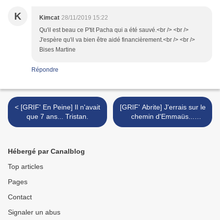
K
Kimcat
28/11/2019 15:22
Qu'il est beau ce P'tit Pacha qui a été sauvé.<br /> <br />
J'espère qu'il va bien être aidé financièrement.<br /> <br />
Bises Martine
Répondre
< [GRIF' En Peine] Il n'avait
[GRIF' Abrite] J'errais sur le
que 7 ans... Tristan.
chemin d'Emmaüs...
Papuche. >
Hébergé par Canalblog
Top articles
Pages
Contact
Signaler un abus