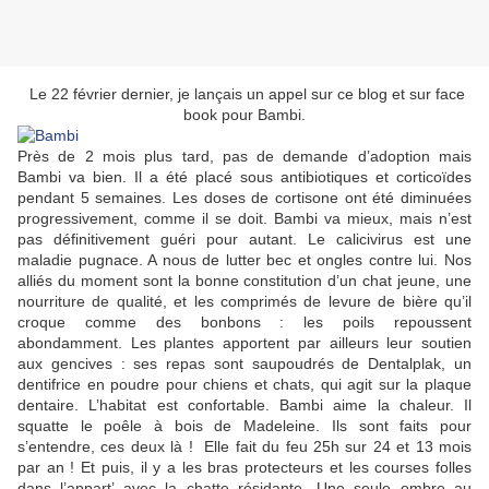
Le 22 février dernier, je lançais un appel sur ce blog et sur face
book pour Bambi.
Près de 2 mois plus tard, pas de demande d’adoption mais
Bambi va bien. Il a été placé sous antibiotiques et corticoïdes
pendant 5 semaines. Les doses de cortisone ont été diminuées
progressivement, comme il se doit. Bambi va mieux, mais n’est
pas définitivement guéri pour autant. Le calicivirus est une
maladie pugnace. A nous de lutter bec et ongles contre lui. Nos
alliés du moment sont la bonne constitution d’un chat jeune, une
nourriture de qualité, et les comprimés de levure de bière qu’il
croque comme des bonbons : les poils repoussent
abondamment. Les plantes apportent par ailleurs leur soutien
aux gencives : ses repas sont saupoudrés de Dentalplak, un
dentifrice en poudre pour chiens et chats, qui agit sur la plaque
dentaire. L’habitat est confortable. Bambi aime la chaleur. Il
squatte le poêle à bois de Madeleine. Ils sont faits pour
s’entendre, ces deux là ! Elle fait du feu 25h sur 24 et 13 mois
par an ! Et puis, il y a les bras protecteurs et les courses folles
dans l’appart’ avec la chatte résidante. Une seule ombre au