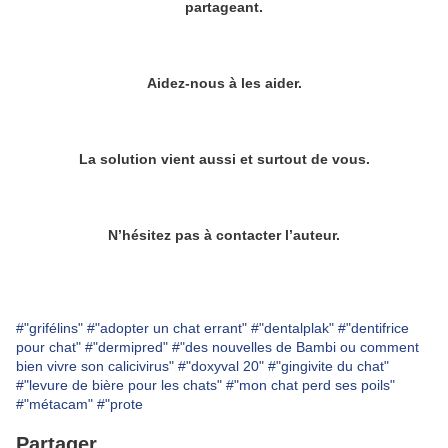
partageant.
Aidez-nous à les aider.
La solution vient aussi et surtout de vous.
N’hésitez pas à contacter l’auteur.
#"grifélins"
#"adopter un chat errant"
#"dentalplak"
#"dentifrice
pour chat"
#"dermipred"
#"des nouvelles de Bambi ou comment
bien vivre son calicivirus"
#"doxyval 20"
#"gingivite du chat"
#"levure de bière pour les chats"
#"mon chat perd ses poils"
#"métacam"
#"prote
Partager