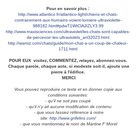
Pour en savoir plus :
http://www.atlantico.fr/atlantico-light/chiens-et-chats-
contrairement-aux-humains-voient-lumiere-ultraviolette-
988182.html#pdwT1WtClAJIZLY3.99
http://www.maxisciences.com/ultraviolet/les-chats-sont-capables-
de-percevoir-les-ultraviolets_art32023.html
http://wamiz.com/chats/guide/mon-chat-a-un-coup-de-chaleur-
1711.html
POUR EUX visitez, COMMENTEZ, relayez, abonnez-vous.
Chaque parole, chaque acte, si modeste soit-il, ajoute une
pierre à l'édifice.
MERCI
Vous pouvez reproduire ce texte et en don
ner copie aux
conditions suivantes:
- qu'il ne soit pas coupé
- qu'il n'y ait aucune modification de contenu
- que vous fassiez référence à notre
site:
http://www.grifelins.com/
- que vous mentionniez le nom de
Martine F Morel