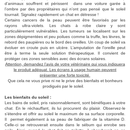
d’animaux souffrent et périssent dans une voiture garée à
l’ombre par des propriétaires qui n’ont pas pensé que le soleil
tournait. Signalez rapidement un chat en détresse !
Certains cancers de la peau peuvent être favorisés par les
rayons ultra-violets. Les chats à robe claire y sont
particulièrement vulnérables. Les tumeurs se localisent sur les
zones dépigmentées et peu poilues comme la truffe, les lèvres, le
rebord des paupières ou le bord des oreilles. Un coup de soleil va
évoluer en croute puis en ulcère. L’amputation de l’oreille peut
être à terme la seule solution thérapeutique. Il convient de
protéger ces zones sensibles avec des écrans solaires.
Attention, demandez l’avis de votre vétérinaire qui vous indiquera
le produit adéquat. Les écrans à usage humain peuvent
présenter une forte toxicité.
Que cela ne vous prive ni ne le prive des bienfaits et bonheurs
prodigués par le soleil.
Les bienfaits du soleil :
Les bains de soleil, pris raisonnablement, sont bénéfiques à votre
chat. En le réchauffant, ils lui procurent du plaisir. Observez-le
s’étendre et offrir au soleil le maximum de sa surface corporelle.
Il permet également à sa peau de fabriquer de la vitamine D.
Celle-ci se retrouverait ensuite dans le sébum qui enrobe ses