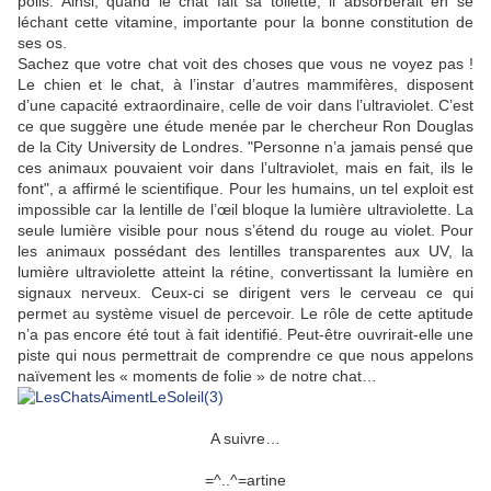
poils. Ainsi, quand le chat fait sa toilette, il absorberait en se
léchant cette vitamine, importante pour la bonne constitution de
ses os.
Sachez que votre chat voit des choses que vous ne voyez pas !
Le chien et le chat, à l’instar d’autres mammifères, disposent
d’une capacité extraordinaire, celle de voir dans l’ultraviolet. C’est
ce que suggère une étude menée par le chercheur Ron Douglas
de la City University de Londres. "Personne n’a jamais pensé que
ces animaux pouvaient voir dans l’ultraviolet, mais en fait, ils le
font", a affirmé le scientifique. Pour les humains, un tel exploit est
impossible car la lentille de l’œil bloque la lumière ultraviolette. La
seule lumière visible pour nous s’étend du rouge au violet. Pour
les animaux possédant des lentilles transparentes aux UV, la
lumière ultraviolette atteint la rétine, convertissant la lumière en
signaux nerveux. Ceux-ci se dirigent vers le cerveau ce qui
permet au système visuel de percevoir. Le rôle de cette aptitude
n’a pas encore été tout à fait identifié. Peut-être ouvrirait-elle une
piste qui nous permettrait de comprendre ce que nous appelons
naïvement les « moments de folie » de notre chat…
A suivre…
=^..^=artine