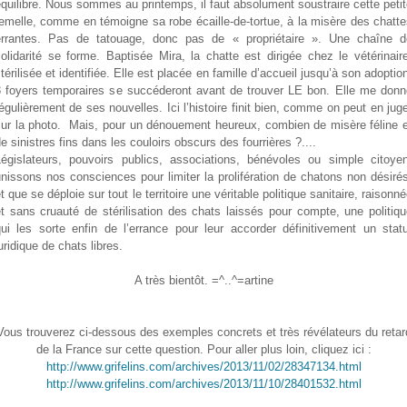
quilibre. Nous sommes au printemps, il faut absolument soustraire cette peti
emelle, comme en témoigne sa robe écaille-de-tortue, à la misère des chatt
errantes. Pas de tatouage, donc pas de « propriétaire ». Une chaîne d
olidarité se forme. Baptisée Mira, la chatte est dirigée chez le vétérinair
térilisée et identifiée. Elle est placée en famille d’accueil jusqu’à son adoptio
3 foyers temporaires se succéderont avant de trouver LE bon. Elle me donn
égulièrement de ses nouvelles. Ici l’histoire finit bien, comme on peut en jug
sur la photo. Mais, pour un dénouement heureux, combien de misère féline e
e sinistres fins dans les couloirs obscurs des fourrières ?....
Législateurs, pouvoirs publics, associations, bénévoles ou simple citoyen
nissons nos consciences pour limiter la prolifération de chatons non désiré
t que se déploie sur tout le territoire une véritable politique sanitaire, raisonn
t sans cruauté de stérilisation des chats laissés pour compte, une politiq
qui les sorte enfin de l’errance pour leur accorder définitivement un statu
uridique de chats libres.
A très bientôt. =^..^=artine
Vous trouverez ci-dessous des exemples concrets et très révélateurs du retar
de la France sur cette question. Pour aller plus loin, cliquez ici :
http://www.grifelins.com/archives/2013/11/02/28347134.html
http://www.grifelins.com/archives/2013/11/10/28401532.html