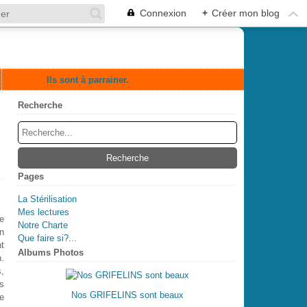
Connexion
+
Créer mon blog
Ils sont à parrainer.
Recherche
Pages
La Stérilisation
Mes lectures
e
Notre Charte
on
Que faire si?...
t
Albums Photos
.
s,
ls
Nos GRIFELINS sont beaux
le