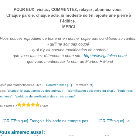
POUR EUX visitez, COMMENTEZ, relayez, abonnez-vous.
Chaque parole, chaque acte, si modeste soit-il, ajoute une pierre à
l'édifice.
MERCI
Vous pouvez reproduire ce texte et en don
ner copie aux conditions suivantes
- qu'il ne soit pas coupé
- qu'il n'y ait aucune modification de contenu
- que vous fassiez référence à notre site:
http://www.grifelins.com/
- que vous mentionniez le nom de
Martine F Morel
osté par martinefmorel à 16:53 -
Commentaires [
…
]
- Permalien [
#
]
ags:
"changer le statut juridique des animaux"
,
"identification obligatoire du chat"
,
"l'enfer des
ourrières"
,
"politique de stérilisation des chats errants"
ous aimez ?
1 vote
[GRIF'Ethique] François Hollande ne compte pas changer le statut des animaux, l'une de ses promesses électorales.
[GRIF'Ethique] Le Chat, la Loi, les Municipales
Vous aimerez aussi :