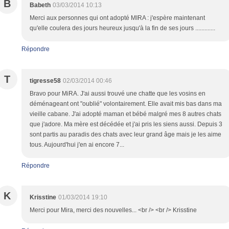
B
Babeth
03/03/2014 10:13
Merci aux personnes qui ont adopté MIRA : j'espère maintenant
qu'elle coulera des jours heureux jusqu'à la fin de ses jours .............
Répondre
T
tigresse58
02/03/2014 00:46
Bravo pour MiRA. J'ai aussi trouvé une chatte que les vosins en
déménageant ont "oublié" volontairement. Elle avait mis bas dans ma
vieille cabane. J'ai adopté maman et bébé malgré mes 8 autres chats
que j'adore. Ma mère est décédée et j'ai pris les siens aussi. Depuis 3
sont partis au paradis des chats avec leur grand âge mais je les aime
tous. Aujourd'hui j'en ai encore 7...
Répondre
K
Krisstine
01/03/2014 19:10
Merci pour Mira, merci des nouvelles... <br /> <br /> Krisstine