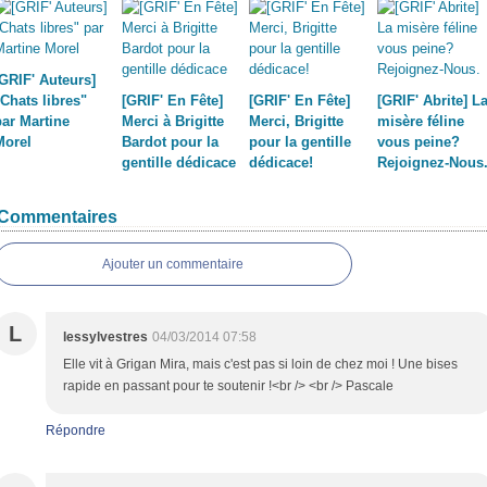
[GRIF' Auteurs]
"Chats libres"
[GRIF' En Fête]
[GRIF' En Fête]
[GRIF' Abrite] L
par Martine
Merci à Brigitte
Merci, Brigitte
misère féline
Morel
Bardot pour la
pour la gentille
vous peine?
gentille dédicace
dédicace!
Rejoignez-Nous
Commentaires
Ajouter un commentaire
L
lessylvestres
04/03/2014 07:58
Elle vit à Grigan Mira, mais c'est pas si loin de chez moi ! Une bises
rapide en passant pour te soutenir !<br /> <br /> Pascale
Répondre