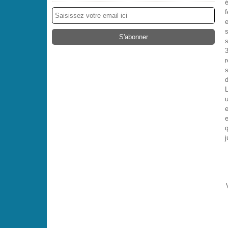
é
f
s
s
r
d
u
e
e
j