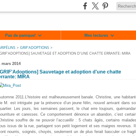
Pas de panique!
Mes lectures
GRIFÉLINS
>
GRIF'ADOPTIONS
>
[GRIF'ADOPTIONS] SAUVETAGE ET ADOPTION D'UNE CHATTE ERRANTE: MIRA
1 mars 2014
[GRIF'Adoptions] Sauvetage et adoption d'une chatte
errante: MIRA
Automne 2011.L’histoire est malheureusement banale. Christine, une habitant
e M. est intriguée par la présence d’un jeune félin, nouvel arrivant dans s
quartier. Les jours, les semaines passent, le chat erre toujours, quémandan
nourriture et caresses. Ce comportement dénonce un abandon, c’est certain
lin/717364701625477
hristine souffre de ne pouvoir l’accueillir : 5 chats âgés, certains malade
ous issus de la rue, partagent son petit logement et ses maigres revenus. I
ont nourris, soignés, choyés, seulement un de plus ferait basculer ce fragi