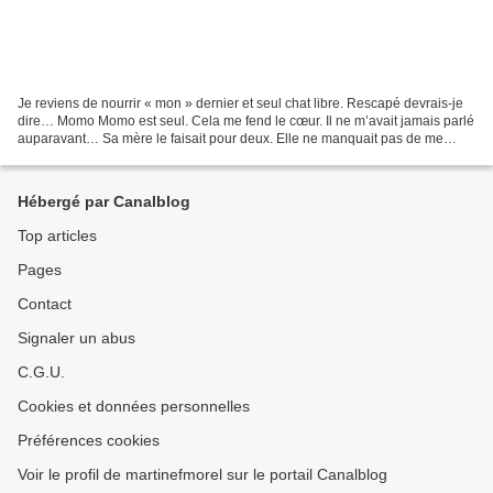
Je reviens de nourrir « mon » dernier et seul chat libre. Rescapé devrais-je
dire… Momo Momo est seul. Cela me fend le cœur. Il ne m’avait jamais parlé
auparavant… Sa mère le faisait pour deux. Elle ne manquait pas de me
saluer avant de manger. Il accomplit...
Hébergé par Canalblog
Top articles
Pages
Contact
Signaler un abus
C.G.U.
Cookies et données personnelles
Préférences cookies
Voir le profil de martinefmorel sur le portail Canalblog