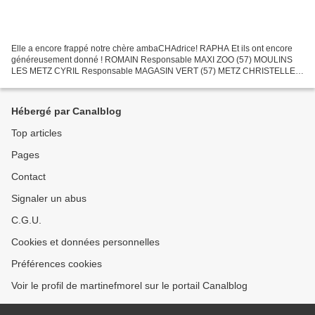
Elle a encore frappé notre chère ambaCHAdrice! RAPHA Et ils ont encore
généreusement donné ! ROMAIN Responsable MAXI ZOO (57) MOULINS
LES METZ CYRIL Responsable MAGASIN VERT (57) METZ CHRISTELLE
Responsable TERRANIMO (57) AUGNY II était temps, il fait...
Hébergé par Canalblog
Top articles
Pages
Contact
Signaler un abus
C.G.U.
Cookies et données personnelles
Préférences cookies
Voir le profil de martinefmorel sur le portail Canalblog