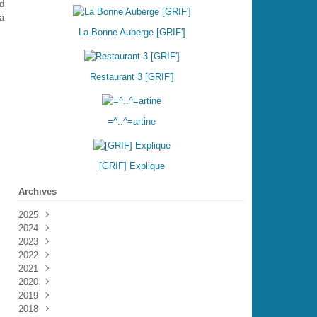
 d
la
La Bonne Auberge [GRIF']
Restaurant 3 [GRIF']
=^..^=artine
[GRIF] Explique
Archives
2025
2024
Août
(1)
2023
Mars
(1)
2022
Février
Décembre
(1)
(2)
2021
Novembre
Décembre
(3)
(3)
2020
Octobre
Novembre
Décembre
(2)
(4)
(11)
2019
Septembre
Octobre
Novembre
Décembre
(1)
(4)
(4)
(1)
2018
Août
Septembre
Octobre
Octobre
Décembre
(2)
(1)
(2)
(8)
(6)