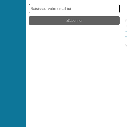
P
T
r
v
V