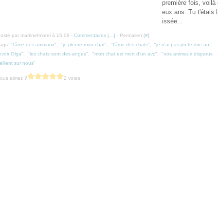
première fois, voilà
eux ans. Tu t'étais 
issée...
osté par martinefmorel à 15:09 -
Commentaires [
…
]
- Permalien [
#
]
ags:
"l'âme des animaux"
,
"je pleure mon chat"
,
"l'âme des chats"
,
"je n'ai pas pu te dire au
evoir Olga"
,
"les chats sont des anges"
,
"mon chat est mort d'un avc"
,
"nos animaux disparus
eillent sur nous"
ous aimez ?
2 votes