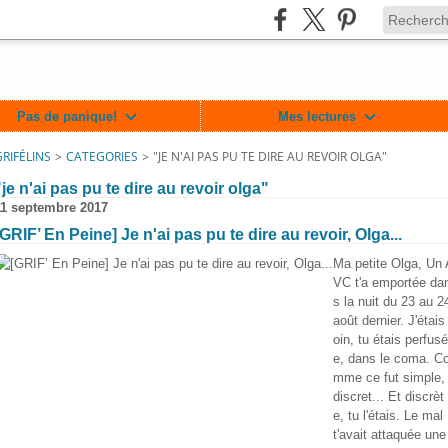
Pas de panique!
Mes lectures
GRIFÉLINS
>
CATEGORIES
>
"JE N'AI PAS PU TE DIRE AU REVOIR OLGA"
"je n'ai pas pu te dire au revoir olga"
11 septembre 2017
[GRIF’ En Peine] Je n'ai pas pu te dire au revoir, Olga...
Ma petite Olga, Un 
VC t'a emportée da
s la nuit du 23 au 2
août dernier. J'étais 
oin, tu étais perfusé
e, dans le coma. C
mme ce fut simple,
lin/717364701625477
discret... Et discrèt
e, tu l'étais. Le mal
t'avait attaquée une