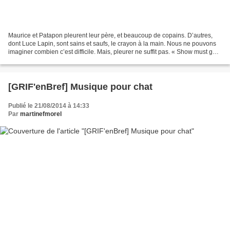
Maurice et Patapon pleurent leur père, et beaucoup de copains. D’autres,
dont Luce Lapin, sont sains et saufs, le crayon à la main. Nous ne pouvons
imaginer combien c’est difficile. Mais, pleurer ne suffit pas. « Show must go
on ! » Dès mercredi prochain,...
[GRIF'enBref] Musique pour chat
Publié le 21/08/2014 à 14:33
Par
martinefmorel