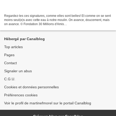
Regardez-les ces signatures, comme elles sont belles! Et comme on se sent
moins seul(e)s avec cette eau à notre moulin. On avance, doucement, mais
on avance. © Fondation 30 Millions d'Amis
http://bibliobs.nouvelobs.com/actualites/20131023.OBS2269/24-
intellectuels-reclament-un-nouveau-statut-juridique-pour-les-animaux.html...
Hébergé par Canalblog
Top articles
Pages
Contact
Signaler un abus
C.G.U.
Cookies et données personnelles
Préférences cookies
Voir le profil de martinefmorel sur le portail Canalblog