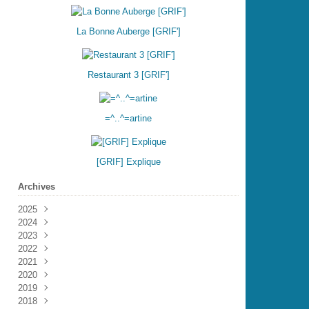
La Bonne Auberge [GRIF']
Restaurant 3 [GRIF']
=^..^=artine
[GRIF] Explique
Archives
2025
2024
Août
(1)
2023
Mars
(1)
2022
Février
Décembre
(1)
(2)
2021
Novembre
Décembre
(3)
(3)
2020
Octobre
Novembre
Décembre
(2)
(4)
(11)
2019
Septembre
Octobre
Novembre
Décembre
(1)
(4)
(4)
(1)
2018
Août
Septembre
Octobre
Octobre
Décembre
(2)
(1)
(2)
(8)
(6)