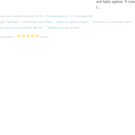
ent faite opérer. Il s'es
t...
osté par martinefmorel à 15:54 -
Commentaires [
…
]
- Permalien [
#
]
ags:
"grifélins"
,
"protection des chats"
,
"aider les petits refuges"
,
"parrainer un chat des rues"
,
Qui veut de moi comme filleule"
,
""stérilisation des Chats"
ous aimez ?
1 vote