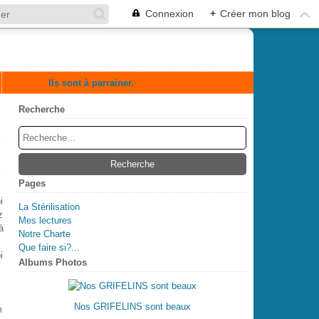
Connexion
+
Créer mon blog
Ils sont à parrainer.
Recherche
Pages
i
La Stérilisation
z
Mes lectures
à
Notre Charte
Que faire si?...
i
Albums Photos
Nos GRIFELINS sont beaux
m