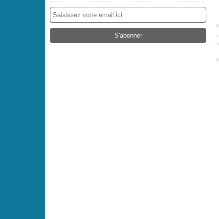
P
T
"
V