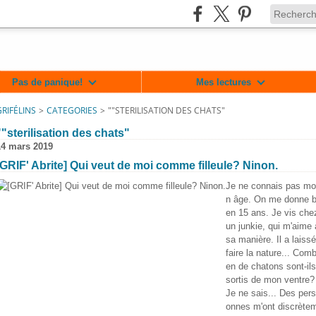
Pas de panique!
Mes lectures
GRIFÉLINS
>
CATEGORIES
>
""STERILISATION DES CHATS"
""sterilisation des chats"
14 mars 2019
[GRIF' Abrite] Qui veut de moi comme filleule? Ninon.
Je ne connais pas mo
n âge. On me donne b
en 15 ans. Je vis che
un junkie, qui m'aime 
sa manière. Il a laissé
faire la nature... Comb
en de chatons sont-ils
lin/717364701625477
sortis de mon ventre?
Je ne sais... Des pers
onnes m'ont discrète