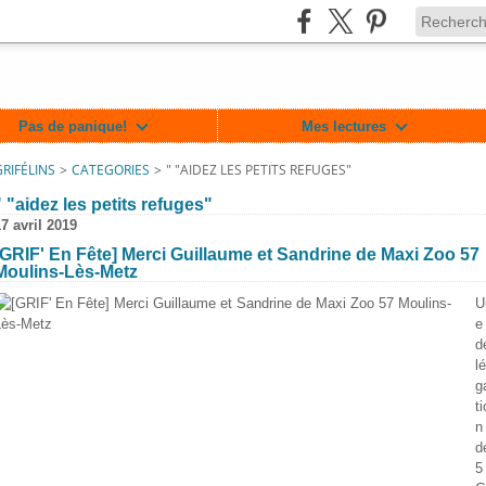
Pas de panique!
Mes lectures
GRIFÉLINS
>
CATEGORIES
>
" "AIDEZ LES PETITS REFUGES"
" "aidez les petits refuges"
7 avril 2019
[GRIF' En Fête] Merci Guillaume et Sandrine de Maxi Zoo 57
Moulins-Lès-Metz
U
e
d
lé
g
ti
lin/717364701625477
n
d
5