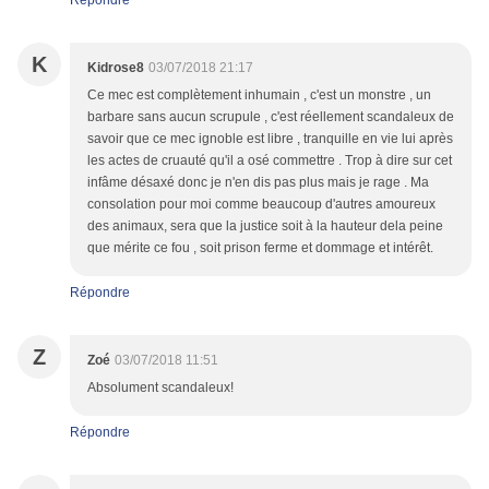
Répondre
K
Kidrose8
03/07/2018 21:17
Ce mec est complètement inhumain , c'est un monstre , un
barbare sans aucun scrupule , c'est réellement scandaleux de
savoir que ce mec ignoble est libre , tranquille en vie lui après
les actes de cruauté qu'il a osé commettre . Trop à dire sur cet
infâme désaxé donc je n'en dis pas plus mais je rage . Ma
consolation pour moi comme beaucoup d'autres amoureux
des animaux, sera que la justice soit à la hauteur dela peine
que mérite ce fou , soit prison ferme et dommage et intérêt.
Répondre
Z
Zoé
03/07/2018 11:51
Absolument scandaleux!
Répondre