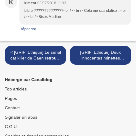
K
kimcat
03/07/2018 11:33
Libre ??????????????<br /> <br /> Cela me scandalise ...<br
/> <br /> Bises Martine
Répondre
< [GRIF' Éthique] Le serial
[GRIF' Éthique] Deux
cat killer de Caen retrouvé
innocentes minettes
et condamné!
victimes d'un tragique
scénario... Accident?
Cruauté?... >
Hébergé par Canalblog
Top articles
Pages
Contact
Signaler un abus
C.G.U.