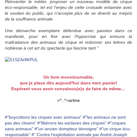
Réinventer le métier, proposer un nouveau modèle de cirque
éco-responsable, tel est l'enjeu de cette croisade entamée avec
le soutien du public, qui n'accepte plus de se divertir au mépris
de la souffrance animale.
Une démarche exemplaire défendue avec passion dans ce
manifeste, pour en finir avec l'hypocrisie qui entoure la
maltraitance des animaux de cirque et redonner ses lettres de
noblesse à cet art du spectacle qui fascine tant."
Un livre incontournable,
que je place dès aujourd'hui dans mon panier!
Espérant vous avoir convaincu(e)s de faire de même...
=^..^=artine
#"boycottons les cirques avec animaux"
#"les animaux ne sont
pas des clowns"
#"libérons les esclaves des cirques"
#"cirques
sans animaux"
#"un ancien dompteur témoigne"
#"un cirque éco-
responsable"
#" Contre l'exploitation animale par André-Joseph