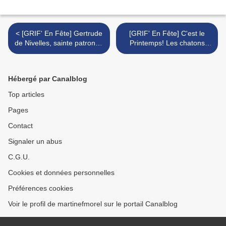
< [GRIF' En Fête] Gertrude
[GRIF' En Fête] C'est le
de Nivelles, sainte patronne
Printemps! Les chatons
des chats, fêtée le 17 mars.
nouveaux vont arriver... >
Hébergé par Canalblog
Top articles
Pages
Contact
Signaler un abus
C.G.U.
Cookies et données personnelles
Préférences cookies
Voir le profil de martinefmorel sur le portail Canalblog