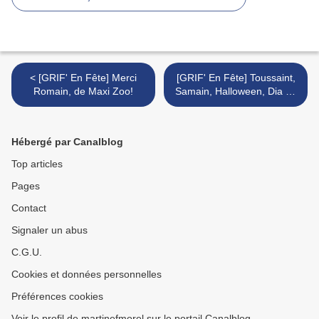
< [GRIF' En Fête] Merci
[GRIF' En Fête] Toussaint,
Romain, de Maxi Zoo!
Samain, Halloween, Dia de
los Muertos... >
Hébergé par Canalblog
Top articles
Pages
Contact
Signaler un abus
C.G.U.
Cookies et données personnelles
Préférences cookies
Voir le profil de martinefmorel sur le portail Canalblog