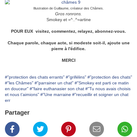
Illustration de Guillaume, créateur des Châmes.
Gros ronrons.
Smokey et =^..^=artine
POUR EUX visitez, commentez, relayez, abonnez-vous.
Chaque parole, chaque acte, si modeste soit-il, ajoute une
pierre à l'édifice.
MERCI
#"protection des chats errants"
#"grifélins"
#"protection des chats"
#"les Châmes"
#"parrainer un chat"
#"Smokey est parti ce matin
en douceur"
#"faire euthanasier son chat
#"Tu nous avais choisis
et nous t'aimions"
#"Une marraine
#"recueillir et soigner un chat
err
Partager