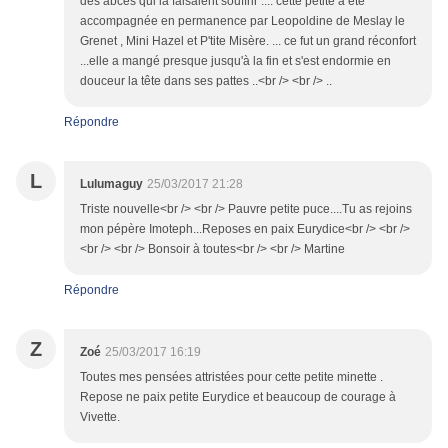
des abcès qui la faisaient souffrir .... cette petite à été
accompagnée en permanence par Leopoldine de Meslay le
Grenet , Mini Hazel et P'tite Misère. ... ce fut un grand réconfort
...elle a mangé presque jusqu'à la fin et s'est endormie en
douceur la tête dans ses pattes ..<br /> <br /> ..
Répondre
L
Lulumaguy
25/03/2017 21:28
Triste nouvelle<br /> <br /> Pauvre petite puce....Tu as rejoins
mon pépère Imoteph...Reposes en paix Eurydice<br /> <br />
<br /> <br /> Bonsoir à toutes<br /> <br /> Martine
Répondre
Z
Zoé
25/03/2017 16:19
Toutes mes pensées attristées pour cette petite minette .
Repose ne paix petite Eurydice et beaucoup de courage à
Vivette.