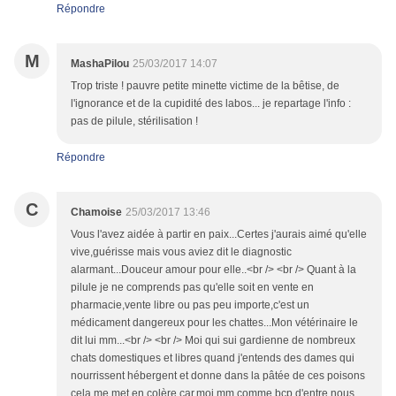
Répondre
M
MashaPilou
25/03/2017 14:07
Trop triste ! pauvre petite minette victime de la bêtise, de
l'ignorance et de la cupidité des labos... je repartage l'info :
pas de pilule, stérilisation !
Répondre
C
Chamoise
25/03/2017 13:46
Vous l'avez aidée à partir en paix...Certes j'aurais aimé qu'elle
vive,guérisse mais vous aviez dit le diagnostic
alarmant...Douceur amour pour elle..<br /> <br /> Quant à la
pilule je ne comprends pas qu'elle soit en vente en
pharmacie,vente libre ou pas peu importe,c'est un
médicament dangereux pour les chattes...Mon vétérinaire le
dit lui mm...<br /> <br /> Moi qui sui gardienne de nombreux
chats domestiques et libres quand j'entends des dames qui
nourrissent hébergent et donne dans la pâtée de ces poisons
cela me met en colère car,moi mm comme bcp d'entre nous