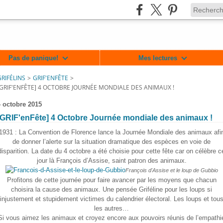
Pas de panique!
Mes lectures
GRIFÉLINS
>
GRIF'ENFÊTE
>
[GRIF'ENFÊTE] 4 OCTOBRE JOURNÉE MONDIALE DES ANIMAUX !
4 octobre 2015
[GRIF'enFête] 4 Octobre Journée mondiale des animaux !
1931 : La Convention de Florence lance la Journée Mondiale des animaux afi
de donner l’alerte sur la situation dramatique des espèces en voie de
disparition. La date du 4 octobre a été choisie pour cette fête car on célèbre c
jour là François d’Assise, saint patron des animaux.
François d'Assise et le loup de Gubbio
Profitons de cette journée pour faire avancer par les moyens que chacun
lin/717364701625477
choisira la cause des animaux. Une pensée Griféline pour les loups si
injustement et stupidement victimes du calendrier électoral. Les loups et tou
les autres…
Si vous aimez les animaux et croyez encore aux pouvoirs réunis de l’empathi