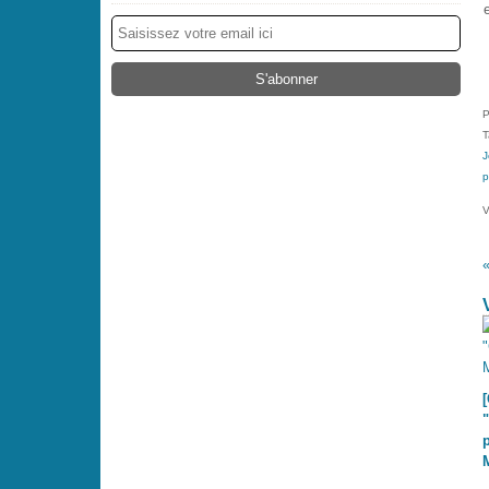
P
T
J
p
V