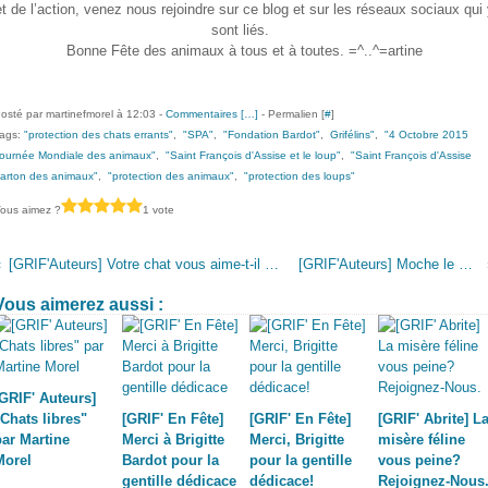
et de l’action, venez nous rejoindre sur ce blog et sur les réseaux sociaux qui 
sont liés.
Bonne Fête des animaux à tous et à toutes. =^..^=artine
osté par martinefmorel à 12:03 -
Commentaires [
…
]
- Permalien [
#
]
ags:
"protection des chats errants"
,
"SPA"
,
"Fondation Bardot"
,
Grifélins"
,
"4 Octobre 2015
ournée Mondiale des animaux"
,
"Saint François d'Assise et le loup"
,
"Saint François d'Assise
arton des animaux"
,
"protection des animaux"
,
"protection des loups"
ous aimez ?
1 vote
[GRIF'Auteurs] Votre chat vous aime-t-il vraiment? D' Eric-Emmanuel Schmitt
[GRIF'Auteurs] Moche le chat par Alexis Chavetnoir
Vous aimerez aussi :
[GRIF' Auteurs]
"Chats libres"
[GRIF' En Fête]
[GRIF' En Fête]
[GRIF' Abrite] L
par Martine
Merci à Brigitte
Merci, Brigitte
misère féline
Morel
Bardot pour la
pour la gentille
vous peine?
gentille dédicace
dédicace!
Rejoignez-Nous