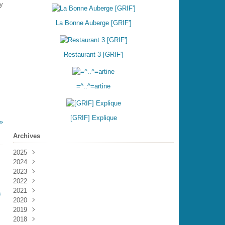
y
La Bonne Auberge [GRIF']
Restaurant 3 [GRIF']
=^..^=artine
[GRIF] Explique
Archives
2025
2024
Août
(1)
2023
Mars
(1)
2022
Février
Décembre
(1)
(2)
2021
Novembre
Décembre
(3)
(3)
a
2020
Octobre
Novembre
Décembre
(2)
(4)
(11)
2019
Septembre
Octobre
Novembre
Décembre
(1)
(4)
(4)
(1)
2018
Août
Septembre
Octobre
Octobre
Décembre
(2)
(1)
(2)
(8)
(6)
.