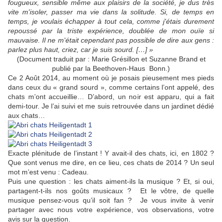
fougueux, sensible même aux plaisirs de la société, je dus très
vite m'isoler, passer ma vie dans la solitude. Si, de temps en
temps, je voulais échapper à tout cela, comme j'étais durement
repoussé par la triste expérience, doublée de mon ouïe si
mauvaise. Il ne m'était cependant pas possible de dire aux gens :
parlez plus haut, criez, car je suis sourd. […] »
(Document traduit par : Marie Grésillon et Suzanne Brand et
publié par la Beethoven-Haus Bonn.)
Ce 2 Août 2014, au moment où je posais pieusement mes pieds
dans ceux du « grand sourd », comme certains l’ont appelé, des
chats m’ont accueillie… D’abord, un noir est apparu, qui a fait
demi-tour. Je l’ai suivi et me suis retrouvée dans un jardinet dédié
aux chats…
Exacte plénitude de l’instant ! Y avait-il des chats, ici, en 1802 ?
Que sont venus me dire, en ce lieu, ces chats de 2014 ? Un seul
mot m’est venu : Cadeau.
Puis une question : les chats aiment-ils la musique ? Et, si oui,
partagent-t-ils nos goûts musicaux ? Et le vôtre, de quelle
musique pensez-vous qu’il soit fan ? Je vous invite à venir
partager avec nous votre expérience, vos observations, votre
avis sur la question.