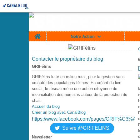
Home
Notre Action
Contacter le propriétaire du blog
GRIFélins
GRIFélins lutte en milieu rural, pour la gestion sans
cruauté des populations félines. En créant du lien
social, le réseau mène une action citoyenne de
réconciliation des humains autour de la protection du
d
chat.
Accueil du blog
d
Créer un blog avec CanalBlog
l
https://www.facebook.com/pages/GRIF%C3%A9
d
Suivre @GRIFELINS
l
d
Newsletter