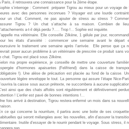
 Paris, il retrouvera une connaissance pour la 2
ème
étape.
Sophie s’interroge : Comment préparer Tigrou au mieux pour un voyage de 
heures avec des personnes inconnues ? Voyager est une lourde contraint
pour un chat. Comment, ne pas ajouter de stress au stress ? Commen
rassurer Tigrou ? Un chat s’attache à sa maison. Combien de lieu
’attachements a-t-il déjà perdu ?..... Trop !... Sophie est inquiète.
'appelle ma vétérinaire. Elle conseille Zilkène, 1 gélule par jour, recomman
pour les états d’anxiété : commencer une semaine avant le départ e
poursuivre le traitement une semaine après l’arrivée. Elle pense que ça n
evrait poser aucun problème à un vétérinaire de prescrire ce produit sans vo
e chat. Tigrou est placé sous Zilkène.
Selon ma propre expérience, je conseille de mettre une couverture familièr
aspergée d’hormones apaisantes (Felifriend) dans la caisse de transpor
obligatoire !). Une alèse de précaution est placée au fond de la caisse. U
ouverture légère enveloppe le tout. La personne qui assure l’étape Nice-Par
’ouvrira la caisse sous aucun prétexte, ne succombera à aucune supplicatio
’est ainsi que des chats affolés sont régulièrement et définitivement perdu
ttention ! L’enfer est pavé de bonnes intentions !...
ne fois arrivé à destination, Tigrou restera enfermé un mois dans sa nouvel
maison.
n ce qui concerne la nourriture, il partira avec une boite de ses croquett
abituelles qui seront mélangées avec les nouvelles, afin d’assurer la transiti
limentaire. Inutile d’essayer de le nourrir pendant le voyage. Sous stress, il 
mangera pas.