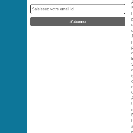
A
d
J
d
l
(
c
n
C
A
U
E
h
a