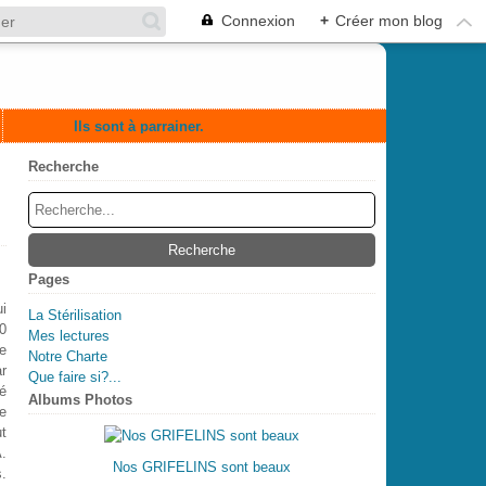
Connexion
+
Créer mon blog
Ils sont à parrainer.
Recherche
Pages
i
La Stérilisation
10
Mes lectures
e
Notre Charte
ar
Que faire si?...
né
Albums Photos
le
t
A.
Nos GRIFELINS sont beaux
s.