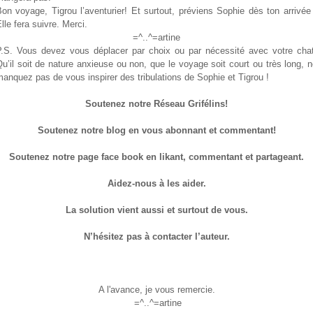
on voyage, Tigrou l’aventurier! Et surtout, préviens Sophie dès ton arrivée
lle fera suivre. Merci.
=^..^=artine
P.S. Vous devez vous déplacer par choix ou par nécessité avec votre chat
u’il soit de nature anxieuse ou non, que le voyage soit court ou très long, 
anquez pas de vous inspirer des tribulations de Sophie et Tigrou !
Soutenez notre Réseau Grifélins!
Soutenez notre blog en vous abonnant et commentant!
Soutenez notre page face book en likant, commentant et partageant.
Aidez-nous à les aider.
La solution vient aussi et surtout de vous.
N’hésitez pas à contacter l’auteur.
A l'avance, je vous remercie.
=^..^=artine