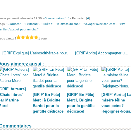
osté par martinefmorel à 12:50 -
Commentaires [
…
]
- Permalien [
#
]
ags:
"BlaBlacar"
,
"Felifriend"
,
"Zilkène"
,
"le stress du chat"
,
"voyager avec son chat"
,
"être
amille d'accueil pour un chat"
ous aimez ?
1 vote
[GRIF'Explique] L’aérosolthérapie pour le chat.
[GRIF'Abrite] Accompagner un chat.
Vous aimerez aussi :
[GRIF' Auteurs]
"Chats libres"
[GRIF' En Fête]
[GRIF' En Fête]
[GRIF' Abrite] L
par Martine
Merci à Brigitte
Merci, Brigitte
misère féline
Morel
Bardot pour la
pour la gentille
vous peine?
gentille dédicace
dédicace!
Rejoignez-Nous
Commentaires