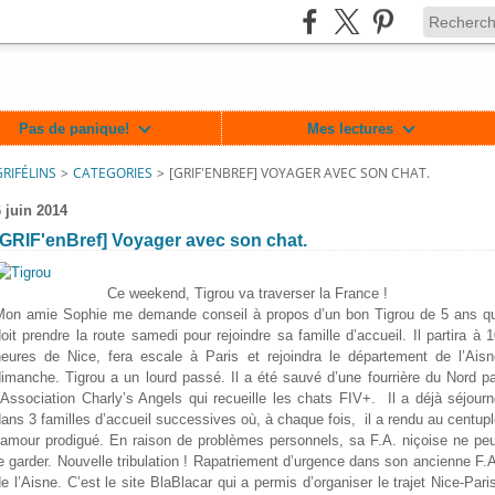
Pas de panique!
Mes lectures
GRIFÉLINS
>
CATEGORIES
>
[GRIF'ENBREF] VOYAGER AVEC SON CHAT.
6 juin 2014
[GRIF'enBref] Voyager avec son chat.
Ce weekend, Tigrou va traverser la France !
Mon amie Sophie me demande conseil à propos d’un bon Tigrou de 5 ans qu
oit prendre la route samedi pour rejoindre sa famille d’accueil. Il partira à 
heures de Nice, fera escale à Paris et rejoindra le département de l’Aisn
imanche. Tigrou a un lourd passé. Il a été sauvé d’une fourrière du Nord p
’Association Charly’s Angels qui recueille les chats FIV+. Il a déjà séjour
lin/717364701625477
ans 3 familles d’accueil successives où, à chaque fois, il a rendu au centup
l’amour prodigué. En raison de problèmes personnels, sa F.A. niçoise ne peu
e garder. Nouvelle tribulation ! Rapatriement d’urgence dans son ancienne F.
e l’Aisne. C’est le site BlaBlacar qui a permis d’organiser le trajet Nice-Pari