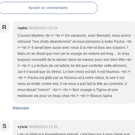
Ajouter un commentaire
R
rapha
06/06/2014 13:39
Coucou Martine,<br /> <br /> En vacances, avec Bernard, nous avons
retrouvé "nos chats abandonnés" et nous pensions à notre Pacha. <br
/> <br /> Il serait bien aussi avec nous à la mer et tous ses copains ?
Mais on se disait que non car le voyage en voiture est long.... tu m'as
toujours conseillé de le laisser dans sa maison pour son bien-être.<br
/> <br /> La lecture de cet article ne fait que conforter cette décision,
car il n'aurait que du stress. Le bon choix est fait. Il est heureux. <br />
<br /> Pacha est gâté par sa Nounou et à notre retour, le soir il est
venu se blottir contre moi, il ne nous a pas fait la tête au contraire, il
nous faisait "ronron". <br /> <br /> Bon voyage à Tigrou et une
meilleure vie pour ce beau chat.<br /> <br /> Bisous rapha
Répondre
S
sylvie
06/06/2014 13:35
Lire ce billet m'a énormément stressé, c'est bien sur à mon Gégé que