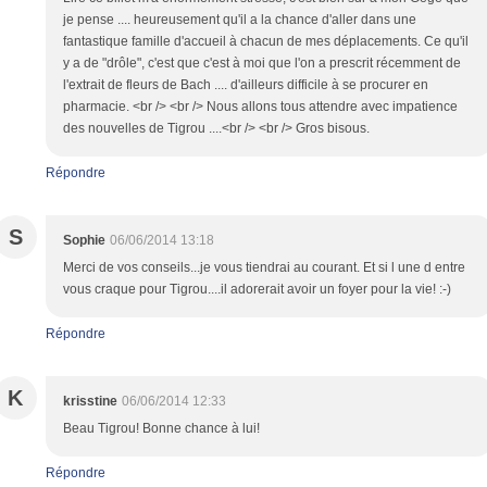
je pense .... heureusement qu'il a la chance d'aller dans une
fantastique famille d'accueil à chacun de mes déplacements. Ce qu'il
y a de "drôle", c'est que c'est à moi que l'on a prescrit récemment de
l'extrait de fleurs de Bach .... d'ailleurs difficile à se procurer en
pharmacie. <br /> <br /> Nous allons tous attendre avec impatience
des nouvelles de Tigrou ....<br /> <br /> Gros bisous.
Répondre
S
Sophie
06/06/2014 13:18
Merci de vos conseils...je vous tiendrai au courant. Et si l une d entre
vous craque pour Tigrou....il adorerait avoir un foyer pour la vie! :-)
Répondre
K
krisstine
06/06/2014 12:33
Beau Tigrou! Bonne chance à lui!
Répondre